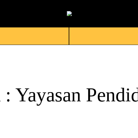
 Yayasan Pendid