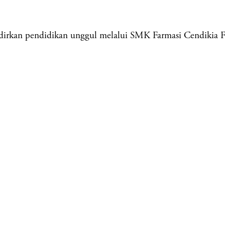
irkan pendidikan unggul melalui SMK Farmasi Cendikia 