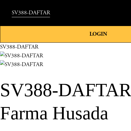
SV388-DAFTAR
LOGIN
SV388-DAFTAR
SV388-DAFTAR :
Farma Husada