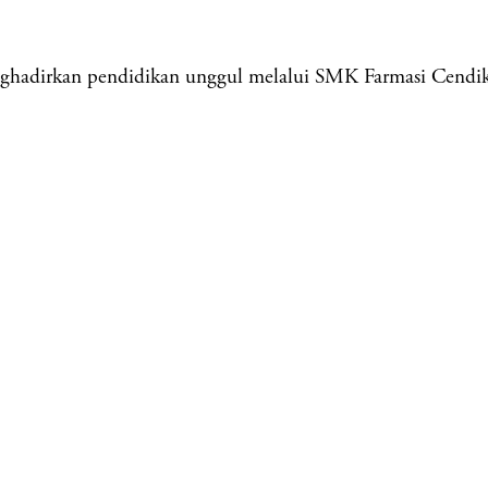
ghadirkan pendidikan unggul melalui SMK Farmasi Cendik