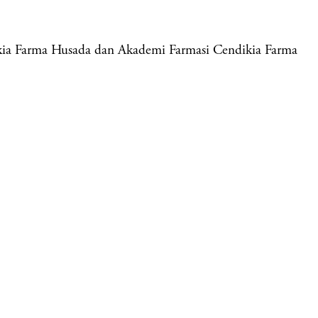
ia Farma Husada dan Akademi Farmasi Cendikia Farma