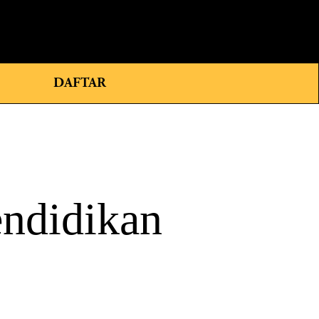
0
DAFTAR
ndidikan