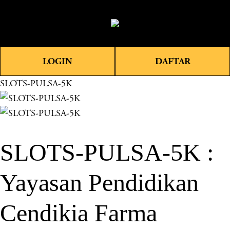
O
0
p
e
n
LOGIN
DAFTAR
M
e
SLOTS-PULSA-5K
n
u
SLOTS-PULSA-5K :
Yayasan Pendidikan
Cendikia Farma