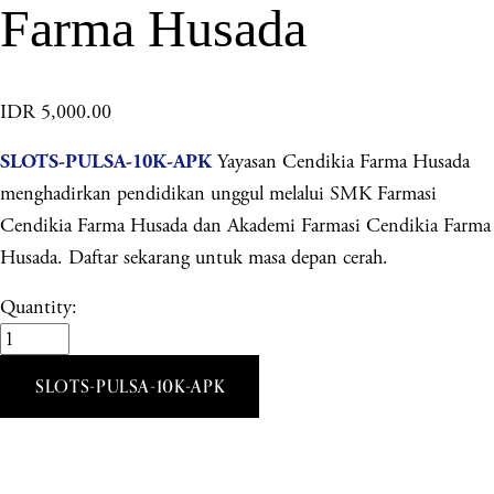
Farma Husada
IDR 5,000.00
Yayasan Cendikia Farma Husada
SLOTS-PULSA-10K-APK
menghadirkan pendidikan unggul melalui SMK Farmasi
Cendikia Farma Husada dan Akademi Farmasi Cendikia Farma
Husada. Daftar sekarang untuk masa depan cerah.
Quantity:
SLOTS-PULSA-10K-APK