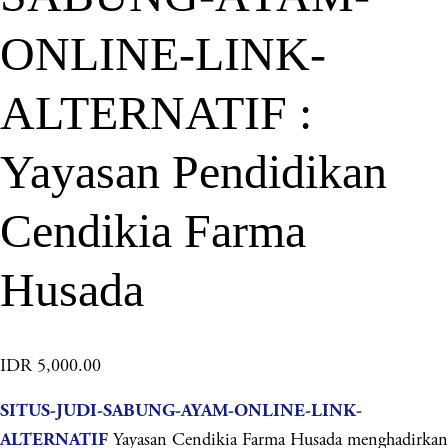
ONLINE-LINK-
ALTERNATIF :
Yayasan Pendidikan
Cendikia Farma
Husada
IDR 5,000.00
SITUS-JUDI-SABUNG-AYAM-ONLINE-LINK-
Yayasan Cendikia Farma Husada menghadirkan
ALTERNATIF