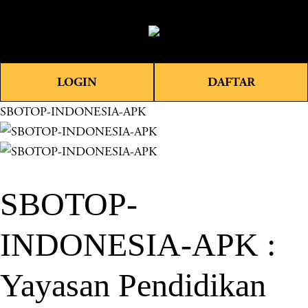
O
0
p
e
n
LOGIN
DAFTAR
M
e
SBOTOP-INDONESIA-APK
n
u
SBOTOP-
INDONESIA-APK :
Yayasan Pendidikan