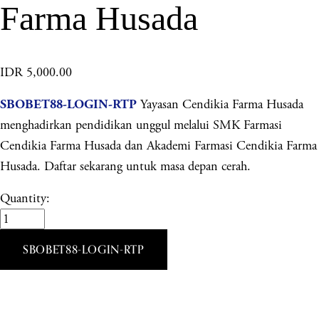
Farma Husada
IDR 5,000.00
Yayasan Cendikia Farma Husada
SBOBET88-LOGIN-RTP
menghadirkan pendidikan unggul melalui SMK Farmasi
Cendikia Farma Husada dan Akademi Farmasi Cendikia Farma
Husada. Daftar sekarang untuk masa depan cerah.
Quantity:
SBOBET88-LOGIN-RTP