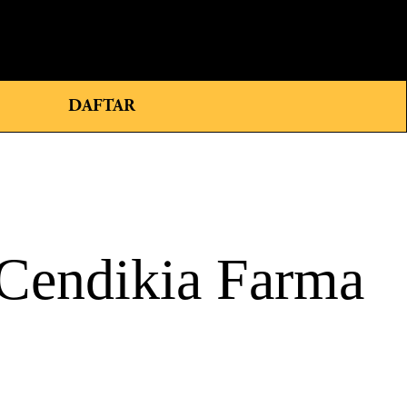
0
DAFTAR
Cendikia Farma