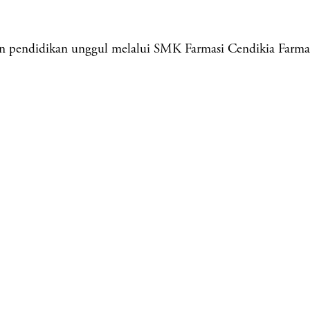
n pendidikan unggul melalui SMK Farmasi Cendikia Farma