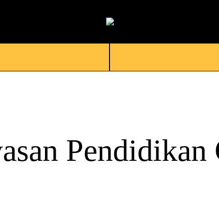
san Pendidikan 