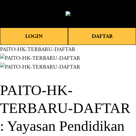
O
0
p
e
n
LOGIN
DAFTAR
M
e
PAITO-HK-TERBARU-DAFTAR
n
u
PAITO-HK-
TERBARU-DAFTAR
: Yayasan Pendidikan