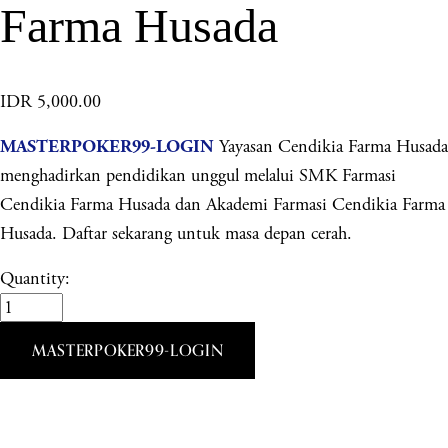
Farma Husada
IDR 5,000.00
Yayasan Cendikia Farma Husada
MASTERPOKER99-LOGIN
menghadirkan pendidikan unggul melalui SMK Farmasi
Cendikia Farma Husada dan Akademi Farmasi Cendikia Farma
Husada. Daftar sekarang untuk masa depan cerah.
Quantity:
MASTERPOKER99-LOGIN