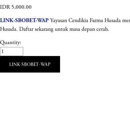
IDR 5,000.00
Yayasan Cendikia Farma Husada men
LINK-SBOBET-WAP
Husada. Daftar sekarang untuk masa depan cerah.
Quantity:
LINK-SBOBET-WAP