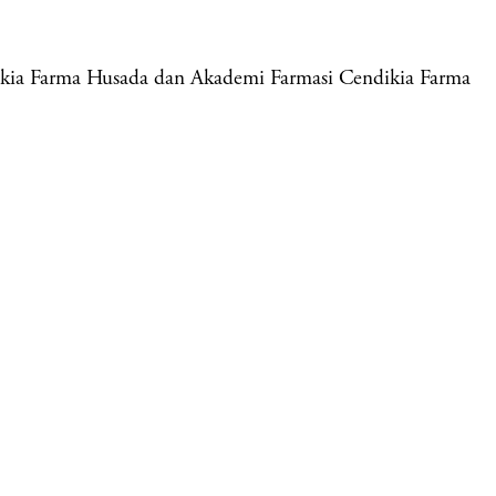
kia Farma Husada dan Akademi Farmasi Cendikia Farma