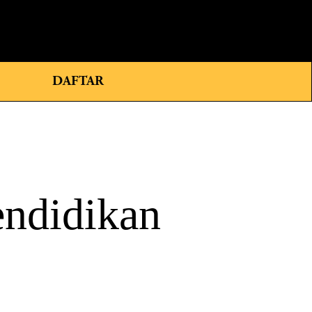
0
DAFTAR
ndidikan