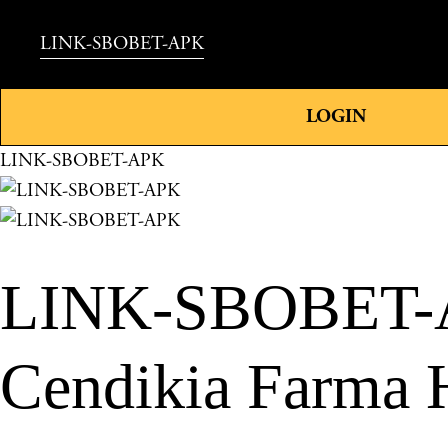
LINK-SBOBET-APK
LOGIN
LINK-SBOBET-APK
LINK-SBOBET-AP
Cendikia Farma 