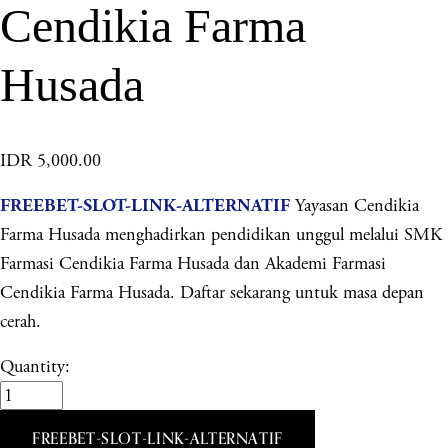
Cendikia Farma
Husada
IDR 5,000.00
Yayasan Cendikia
FREEBET-SLOT-LINK-ALTERNATIF
Farma Husada menghadirkan pendidikan unggul melalui SMK
Farmasi Cendikia Farma Husada dan Akademi Farmasi
Cendikia Farma Husada. Daftar sekarang untuk masa depan
cerah.
Quantity:
FREEBET-SLOT-LINK-ALTERNATIF