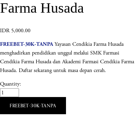
Farma Husada
IDR 5,000.00
Yayasan Cendikia Farma Husada
FREEBET-30K-TANPA
menghadirkan pendidikan unggul melalui SMK Farmasi
Cendikia Farma Husada dan Akademi Farmasi Cendikia Farma
Husada. Daftar sekarang untuk masa depan cerah.
Quantity:
FREEBET-30K-TANPA