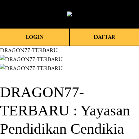
O
0
p
e
n
LOGIN
DAFTAR
M
e
DRAGON77-TERBARU
n
u
DRAGON77-
TERBARU : Yayasan
Pendidikan Cendikia