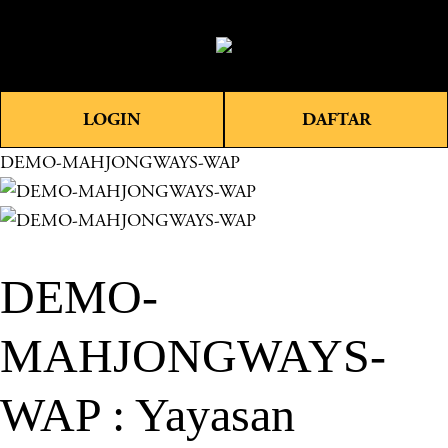
O
0
p
e
n
LOGIN
DAFTAR
M
e
DEMO-MAHJONGWAYS-WAP
n
u
DEMO-
MAHJONGWAYS-
WAP : Yayasan