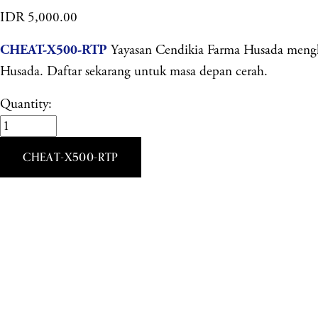
IDR 5,000.00
Yayasan Cendikia Farma Husada mengh
CHEAT-X500-RTP
Husada. Daftar sekarang untuk masa depan cerah.
Quantity:
CHEAT-X500-RTP