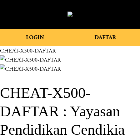
O
0
p
e
n
LOGIN
DAFTAR
M
e
CHEAT-X500-DAFTAR
n
u
CHEAT-X500-
DAFTAR : Yayasan
Pendidikan Cendikia