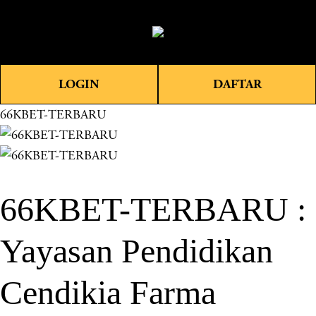
O
0
p
e
n
LOGIN
DAFTAR
M
e
66KBET-TERBARU
n
u
66KBET-TERBARU :
Yayasan Pendidikan
Cendikia Farma