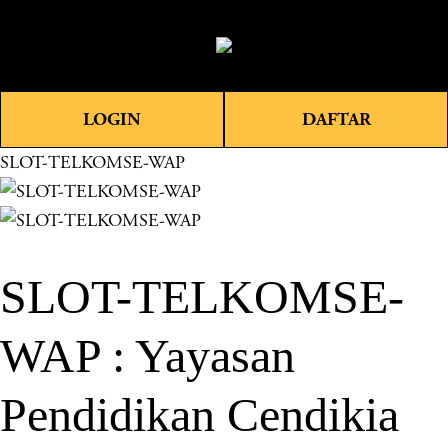
O
0
p
e
n
LOGIN
DAFTAR
M
e
SLOT-TELKOMSE-WAP
n
u
SLOT-TELKOMSE-
WAP : Yayasan
Pendidikan Cendikia