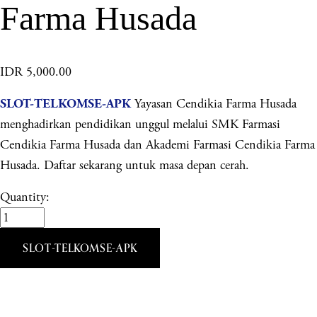
Farma Husada
IDR 5,000.00
Yayasan Cendikia Farma Husada
SLOT-TELKOMSE-APK
menghadirkan pendidikan unggul melalui SMK Farmasi
Cendikia Farma Husada dan Akademi Farmasi Cendikia Farma
Husada. Daftar sekarang untuk masa depan cerah.
Quantity:
SLOT-TELKOMSE-APK