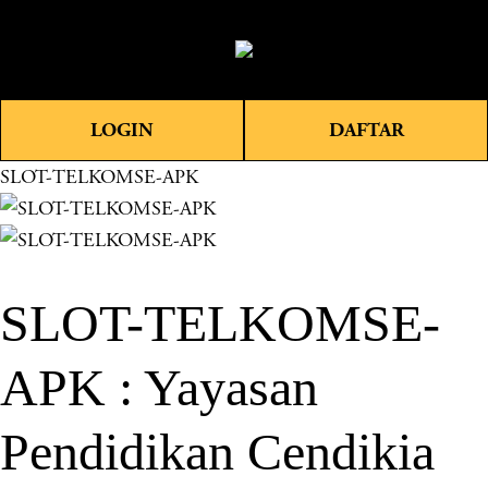
O
0
p
e
n
LOGIN
DAFTAR
M
e
SLOT-TELKOMSE-APK
n
u
SLOT-TELKOMSE-
APK : Yayasan
Pendidikan Cendikia