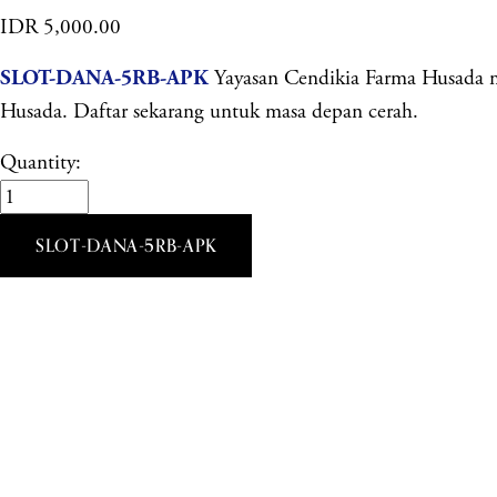
IDR 5,000.00
Yayasan Cendikia Farma Husada 
SLOT-DANA-5RB-APK
Husada. Daftar sekarang untuk masa depan cerah.
Quantity:
SLOT-DANA-5RB-APK