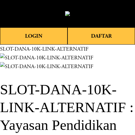
O
0
p
e
n
LOGIN
DAFTAR
M
e
SLOT-DANA-10K-LINK-ALTERNATIF
n
u
SLOT-DANA-10K-
LINK-ALTERNATIF :
Yayasan Pendidikan